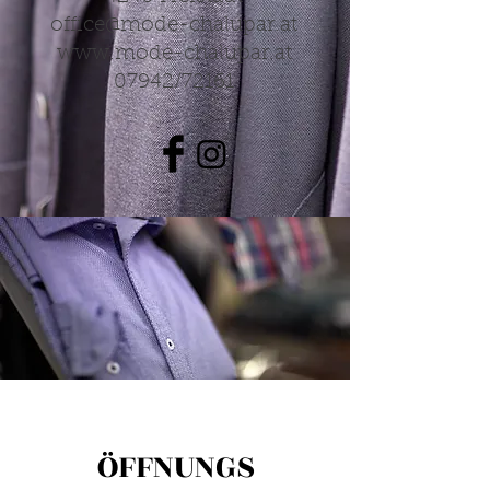
office@mode-chalupar.at
www.mode-chalupar.at
07942/72161
ÖFFNUNGS