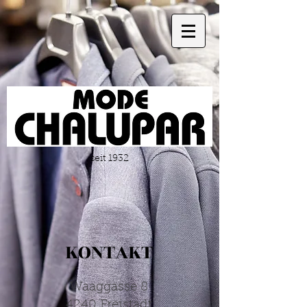
seit 1932
KONTAKT
Waaggasse 8
4240 Freistadt